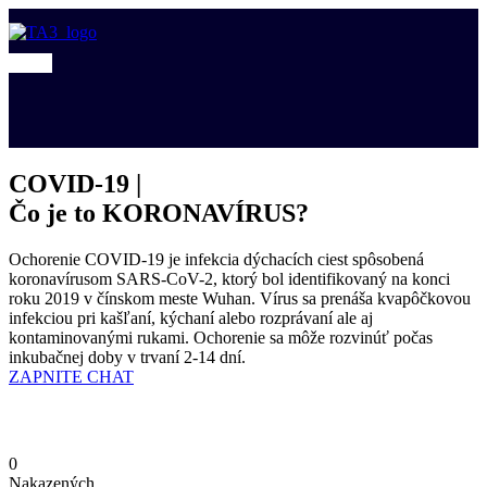
COVID-19 |
Čo je to KORONAVÍRUS?
Ochorenie COVID-19 je infekcia dýchacích ciest spôsobená
koronavírusom SARS-CoV-2, ktorý bol identifikovaný na konci
roku 2019 v čínskom meste Wuhan. Vírus sa prenáša kvapôčkovou
infekciou pri kašľaní, kýchaní alebo rozprávaní ale aj
kontaminovanými rukami. Ochorenie sa môže rozvinúť počas
inkubačnej doby v trvaní 2-14 dní.
ZAPNITE CHAT
NAJČASTEJŠIE OTÁZKY
0
Nakazených