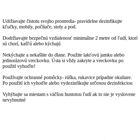
Udržiavajte čistotu svojho prostredia- pravidelne dezinfikujte
kľučky, mobily, počítače, stoly a pod.
Dodržiavajte bezpečnú vzdialenosť minimálne 2 metre od ľudí, ktorí
sú chorí, kašľú alebo kýchajú
Nekýchajte a nekašlite do dlane. Použite lakťovú jamku alebo
jednorázovú vreckovku. Ústa si vždy zakryte a vreckovku po
použití vyhoďte!
Používajte ochranné pomôcky- rúška, rukavice prípadne okuliare.
Po použití ich vyhoďte alebo vydezinfikujte určenou dezinfekciou
Vyhýbajte sa miestam s väčšou hustotou ľudí ak to nie je vyslovene
nevyhnutné