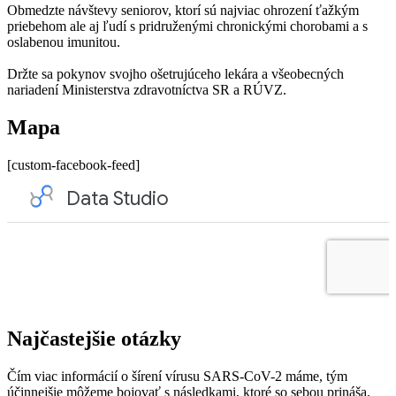
Obmedzte návštevy seniorov, ktorí sú najviac ohrození ťažkým
priebehom ale aj ľudí s pridruženými chronickými chorobami a s
oslabenou imunitou.
Držte sa pokynov svojho ošetrujúceho lekára a všeobecných
nariadení Ministerstva zdravotníctva SR a RÚVZ.
Mapa
[custom-facebook-feed]
Najčastejšie otázky
Čím viac informácií o šírení vírusu SARS-CoV-2 máme, tým
účinnejšie môžeme bojovať s následkami, ktoré so sebou prináša.