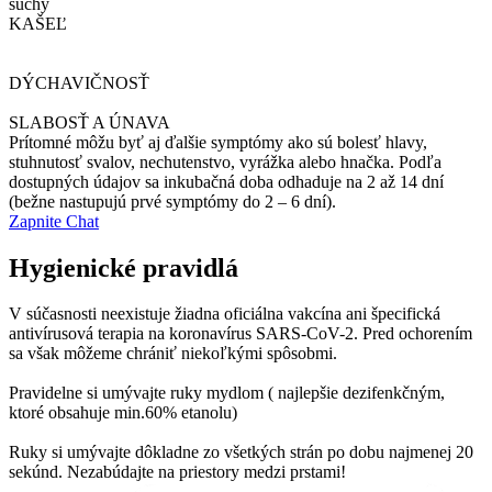
suchý
KAŠEĽ
DÝCHAVIČNOSŤ
SLABOSŤ A ÚNAVA
Prítomné môžu byť aj ďalšie symptómy ako sú bolesť hlavy,
stuhnutosť svalov, nechutenstvo, vyrážka alebo hnačka. Podľa
dostupných údajov sa inkubačná doba odhaduje na 2 až 14 dní
(bežne nastupujú prvé symptómy do 2 – 6 dní).
Zapnite Chat
Hygienické pravidlá
V súčasnosti neexistuje žiadna oficiálna vakcína ani špecifická
antivírusová terapia na koronavírus SARS-CoV-2. Pred ochorením
sa však môžeme chrániť niekoľkými spôsobmi.
Pravidelne si umývajte ruky mydlom ( najlepšie dezifenkčným,
ktoré obsahuje min.60% etanolu)
Ruky si umývajte dôkladne zo všetkých strán po dobu najmenej 20
sekúnd. Nezabúdajte na priestory medzi prstami!